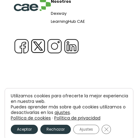
Nosotros
Dexway
LearningHub CAE
Copyright © 1981-2026 & TM Voluxion, Dexway by CAE
Utilizamos cookies para ofrecerte la mejor experiencia
Computer Aided USA Corp. & Computer Aided
en nuestra web.
Puedes aprender más sobre qué cookies utilizamos o
Elearning, SA
desactivarlas en los
ajustes
.
Política de cookies
·
Política de privacidad
Aviso legal
Política de privacidad
Cerrar el bann
Política de cookies
Aceptar
Rechazar
Ajustes