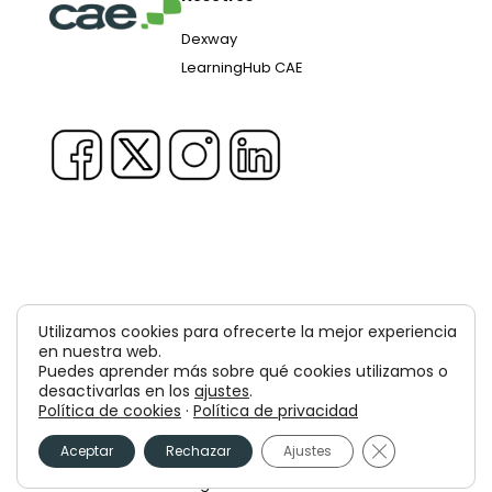
Dexway
LearningHub CAE
Copyright © 1981-2026 & TM Voluxion, Dexway by CAE
Utilizamos cookies para ofrecerte la mejor experiencia
Computer Aided USA Corp. & Computer Aided
en nuestra web.
Puedes aprender más sobre qué cookies utilizamos o
Elearning, SA
desactivarlas en los
ajustes
.
Política de cookies
·
Política de privacidad
Aviso legal
Política de privacidad
Cerrar el bann
Aceptar
Rechazar
Ajustes
Política de cookies
Política de seguridad de la información