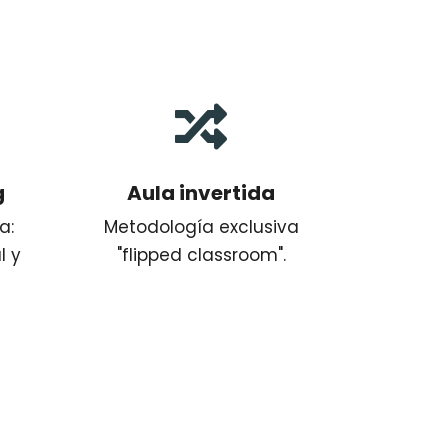

g
Aula invertida
a:
Metodología exclusiva
l y
"flipped classroom".