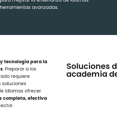
 para mejorar la enseñanza de idiomas
y herramientas avanzadas.
y tecnología para la
Soluciones d
as
. Preparar a los
academia de
zado requiere
 soluciones
de idiomas ofrecer
s completa, efectiva
ector.