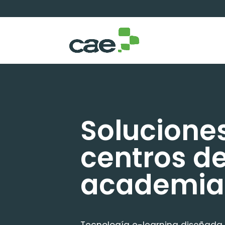
Solucione
centros d
academia