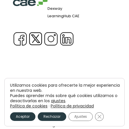
Dexway
LearningHub CAE
Copyright © 1981-2026 & TM Voluxion, Dexway by CAE
Utilizamos cookies para ofrecerte la mejor experiencia
Computer Aided USA Corp. & Computer Aided
en nuestra web.
Puedes aprender más sobre qué cookies utilizamos o
Elearning, SA
desactivarlas en los
ajustes
.
Política de cookies
·
Política de privacidad
Aviso legal
Política de privacidad
Cerrar el bann
Política de cookies
Aceptar
Rechazar
Ajustes
Política de seguridad de la información