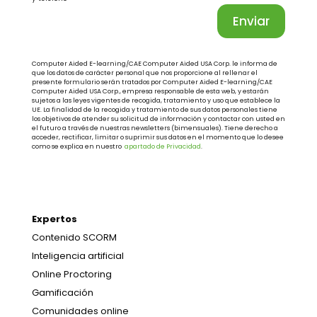
Enviar
Computer Aided E-learning/CAE Computer Aided USA Corp. le informa de
que los datos de carácter personal que nos proporcione al rellenar el
presente formulario serán tratados por Computer Aided E-learning/CAE
Computer Aided USA Corp., empresa responsable de esta web, y estarán
sujetos a las leyes vigentes de recogida, tratamiento y uso que establece la
UE. La finalidad de la recogida y tratamiento de sus datos personales tiene
los objetivos de atender su solicitud de información y contactar con usted en
el futuro a través de nuestras newsletters (bimensuales). Tiene derecho a
acceder, rectificar, limitar o suprimir sus datos en el momento que lo desee
como se explica en nuestro
apartado de Privacidad
.
Expertos
Contenido SCORM
Inteligencia artificial
Online Proctoring
Gamificación
Comunidades online