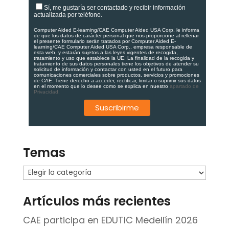
Sí, me gustaría ser contactado y recibir información
actualizada por teléfono.
Computer Aided E-learning/CAE Computer Aided USA Corp. le informa
de que los datos de carácter personal que nos proporcione al rellenar
el presente formulario serán tratados por Computer Aided E-
learning/CAE Computer Aided USA Corp., empresa responsable de
esta web, y estarán sujetos a las leyes vigentes de recogida,
tratamiento y uso que establece la UE. La finalidad de la recogida y
tratamiento de sus datos personales tiene los objetivos de atender su
solicitud de información y contactar con usted en el futuro para
comunicaciones comerciales sobre productos, servicios y promociones
de CAE. Tiene derecho a acceder, rectificar, limitar o suprimir sus datos
en el momento que lo desee como se explica en nuestro
apartado de
Privacidad.
Temas
Temas
Artículos más recientes
CAE participa en EDUTIC Medellín 2026