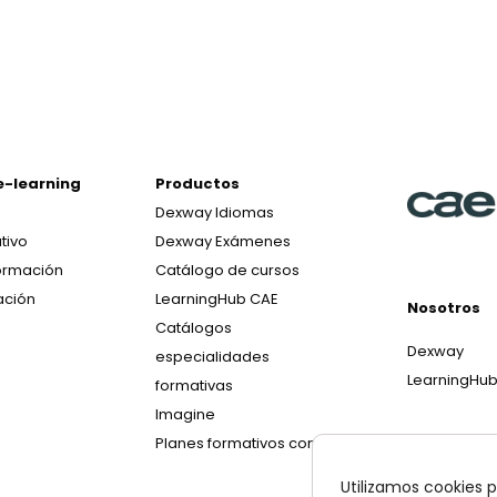
e-learning
Productos
Dexway Idiomas
tivo
Dexway Exámenes
ormación
Catálogo de cursos
ación
LearningHub CAE
Nosotros
Catálogos
Dexway
especialidades
LearningHu
formativas
Imagine
Planes formativos con IA
Utilizamos cookies p