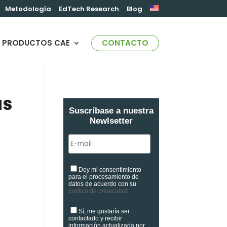
Metodología
EdTech Research
Blog
PRODUCTOS CAE
CONTACTO
as
Suscríbase a nuestra
Newlsetter
Doy mi consentimiento
para el procesamiento de
datos de acuerdo con su
política de privacidad
Sí, me gustaría ser
contactado y recibir
información actualizada por