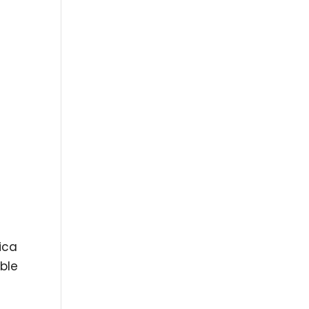
ica
ble