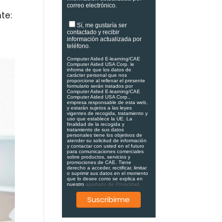
correo electrónico.
te:
Sí, me gustaría ser
contactado y recibir
información actualizada por
teléfono.
Computer Aided E-learning/CAE
Computer Aided USA Corp. le
informa de que los datos de
carácter personal que nos
proporcione al rellenar el presente
formulario serán tratados por
Computer Aided E-learning/CAE
Computer Aided USA Corp.,
empresa responsable de esta web,
y estarán sujetos a las leyes
vigentes de recogida, tratamiento y
uso que establece la UE. La
finalidad de la recogida y
tratamiento de sus datos
personales tiene los objetivos de
atender su solicitud de información
y contactar con usted en el futuro
para comunicaciones comerciales
sobre productos, servicios y
promociones de CAE. Tiene
derecho a acceder, rectificar, limitar
o suprimir sus datos en el momento
que lo desee como se explica en
nuestro
apartado de Privacidad.