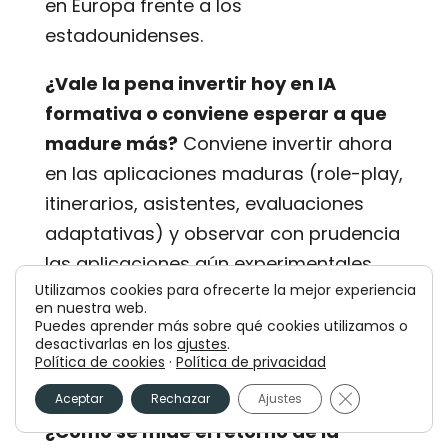
en Europa frente a los
estadounidenses.
¿Vale la pena invertir hoy en IA
formativa o conviene esperar a que
madure más?
Conviene invertir ahora
en las aplicaciones maduras (role-play,
itinerarios, asistentes, evaluaciones
adaptativas) y observar con prudencia
las aplicaciones aún experimentales.
Utilizamos cookies para ofrecerte la mejor experiencia
Esperar «a que madure todo» significa
en nuestra web.
quedarse atrás en las áreas donde la
Puedes aprender más sobre qué cookies utilizamos o
desactivarlas en los
ajustes
.
IA ya está aportando valor
Política de cookies
·
Política de privacidad
demostrable.
Cerrar el bann
Aceptar
Rechazar
Ajustes
¿Cómo se mide el retorno de la