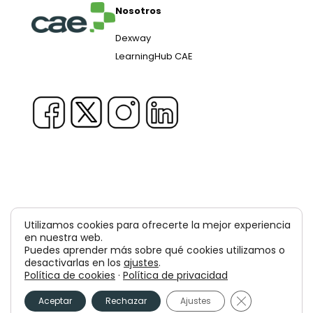
Nosotros
Dexway
LearningHub CAE
Copyright © 1981-2026 & TM Voluxion, Dexway by CAE
Utilizamos cookies para ofrecerte la mejor experiencia
Computer Aided USA Corp. & Computer Aided
en nuestra web.
Puedes aprender más sobre qué cookies utilizamos o
Elearning, SA
desactivarlas en los
ajustes
.
Política de cookies
·
Política de privacidad
Aviso legal
Política de privacidad
Cerrar el bann
Política de cookies
Aceptar
Rechazar
Ajustes