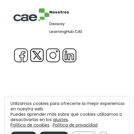
Nosotros
Dexway
LearningHub CAE
Copyright © 1981-2026 & TM Voluxion, Dexway by CAE
Utilizamos cookies para ofrecerte la mejor experiencia
Computer Aided USA Corp. & Computer Aided
en nuestra web.
Puedes aprender más sobre qué cookies utilizamos o
Elearning, SA
desactivarlas en los
ajustes
.
Política de cookies
·
Política de privacidad
Aviso legal
Política de privacidad