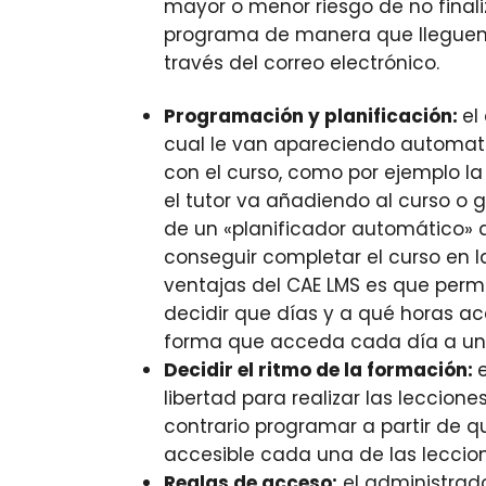
mayor o menor riesgo de no finali
programa de manera que lleguen 
través del correo electrónico.
Programación y planificación:
el
cual le van apareciendo automati
con el curso, como por ejemplo la
el tutor va añadiendo al curso o g
de un «planificador automático» q
conseguir completar el curso en la
ventajas del CAE LMS es que perm
decidir que días y a qué horas a
forma que acceda cada día a una 
Decidir el ritmo de la formación:
libertad para realizar las leccion
contrario programar a partir de q
accesible cada una de las leccio
Reglas de acceso:
el administrad