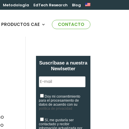
Metodología
EdTech Research
Blog
PRODUCTOS CAE
CONTACTO
Suscríbase a nuestra
Newlsetter
Doy mi consentimiento
para el procesamiento de
datos de acuerdo con su
política de privacidad
no
Sí, me gustaría ser
mo
contactado y recibir
información actualizada por