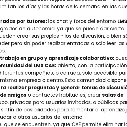
limitan los días y las horas de la semana en las qu
radas por tutores:
los chat y foros del entorno
LMS
 grados de autonomía, ya que se puede dar cierta
edan crear sus propios hilos de discusión, o bien s
eder pero sin poder realizar entradas o solo leer las
os.
, trabajo en grupo y aprendizaje colaborativo:
pue
munidad del LMS CAE:
abierta, con la participació
diferentes compañías; o cerrada, sólo accesible pa
 misma empresa o centro. Esta comunidad dispone
ra realizar preguntas y generar temas de discusi
a de amigos
o contactos habituales, crear
salas de
po, privadas para usuarios invitados, o públicas pa
un sinfín de posibilidades para fomentar el aprendiza
yudar a otros usuarios del entorno
l que se encuentren, ya que CAE permite eliminar l