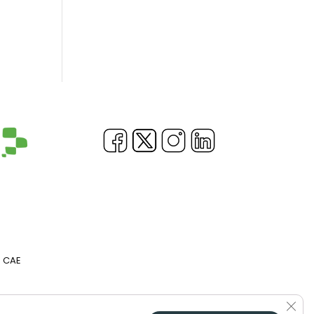
b CAE
Cerr