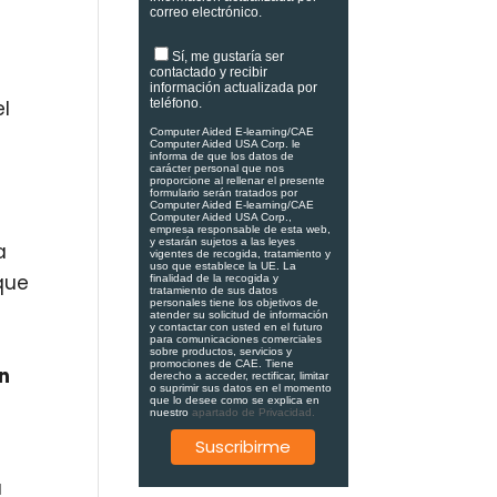
correo electrónico.
Sí, me gustaría ser
contactado y recibir
información actualizada por
el
teléfono.
Computer Aided E-learning/CAE
Computer Aided USA Corp. le
informa de que los datos de
carácter personal que nos
proporcione al rellenar el presente
formulario serán tratados por
Computer Aided E-learning/CAE
Computer Aided USA Corp.,
empresa responsable de esta web,
y estarán sujetos a las leyes
a
vigentes de recogida, tratamiento y
uso que establece la UE. La
 que
finalidad de la recogida y
tratamiento de sus datos
personales tiene los objetivos de
atender su solicitud de información
y contactar con usted en el futuro
para comunicaciones comerciales
sobre productos, servicios y
promociones de CAE. Tiene
n
derecho a acceder, rectificar, limitar
o suprimir sus datos en el momento
que lo desee como se explica en
nuestro
apartado de Privacidad.
a