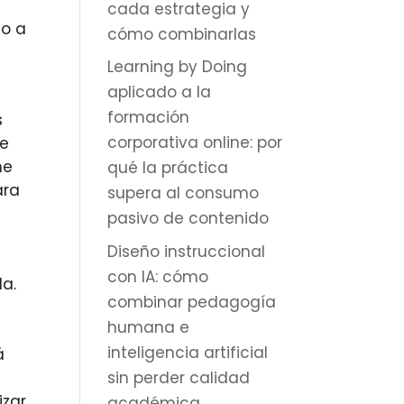
cada estrategia y
mo a
cómo combinarlas
Learning by Doing
aplicado a la
a
formación
s
corporativa online: por
ue
ne
qué la práctica
ara
supera al consumo
pasivo de contenido
Diseño instruccional
con IA: cómo
da.
combinar pedagogía
humana e
l
inteligencia artificial
á
sin perder calidad
izar
académica