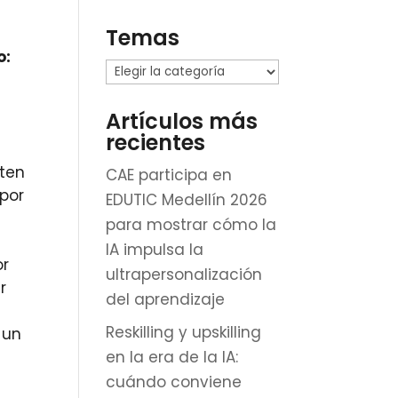
Temas
o:
Temas
Artículos más
recientes
ten
CAE participa en
 por
EDUTIC Medellín 2026
para mostrar cómo la
IA impulsa la
or
ultrapersonalización
r
del aprendizaje
Reskilling y upskilling
 un
en la era de la IA:
cuándo conviene