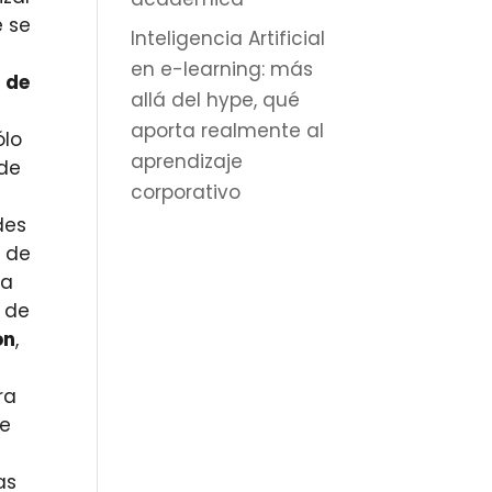
e se
Inteligencia Artificial
en e-learning: más
 de
allá del hype, qué
aporta realmente al
ólo
aprendizaje
 de
corporativo
des
n de
ra
 de
ón
,
ra
je
as