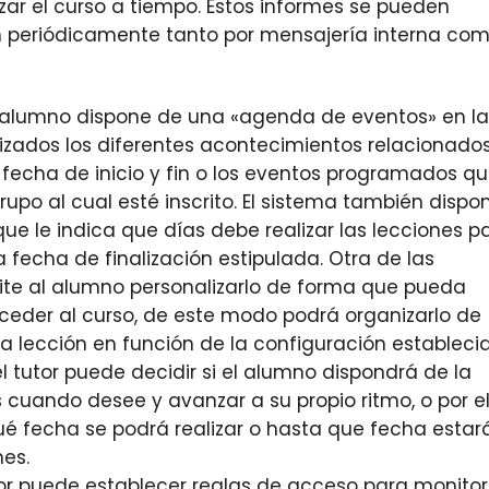
zar el curso a tiempo. Estos informes se pueden
periódicamente tanto por mensajería interna co
 alumno dispone de una «agenda de eventos» en l
zados los diferentes acontecimientos relacionado
 fecha de inicio y fin o los eventos programados q
rupo al cual esté inscrito. El sistema también dispo
ue le indica que días debe realizar las lecciones p
 fecha de finalización estipulada. Otra de las
ite al alumno personalizarlo de forma que pueda
cceder al curso, de este modo podrá organizarlo de
lección en función de la configuración estableci
el tutor puede decidir si el alumno dispondrá de la
es cuando desee y avanzar a su propio ritmo, o por e
ué fecha se podrá realizar o hasta que fecha estar
nes.
or puede establecer reglas de acceso para monitor