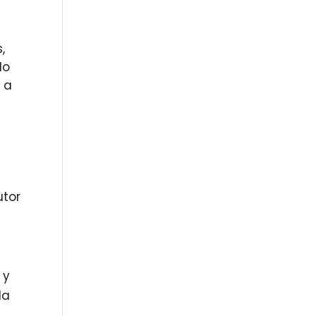
,
do
 a
utor
 y
la
a