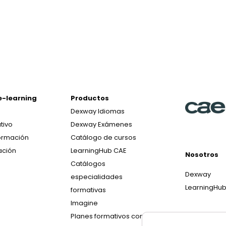
e-learning
Productos
Dexway Idiomas
tivo
Dexway Exámenes
ormación
Catálogo de cursos
ación
LearningHub CAE
Nosotros
Catálogos
Dexway
especialidades
LearningHu
formativas
Imagine
Planes formativos con IA