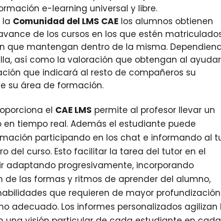
rmación e-learning universal y libre.
n la
Comunidad del LMS CAE
los alumnos obtienen
l avance de los cursos en los que estén matriculados
ción que mantengan dentro de la misma. Dependien
lla, así como la valoración que obtengan al ayudar
uación que indicará al resto de compañeros su
de su área de formación.
roporciona el
CAE LMS
permite al profesor llevar un
 en tiempo real. Además el estudiante puede
rmación participando en los chat e informando al t
 del curso. Esto facilitar la tarea del tutor en el
 ir adaptando progresivamente, incorporando
n de las formas y ritmos de aprender del alumno,
 habilidades que requieren de mayor profundización
mo adecuado. Los informes personalizados agilizan 
an una visión particular de cada estudiante en cad