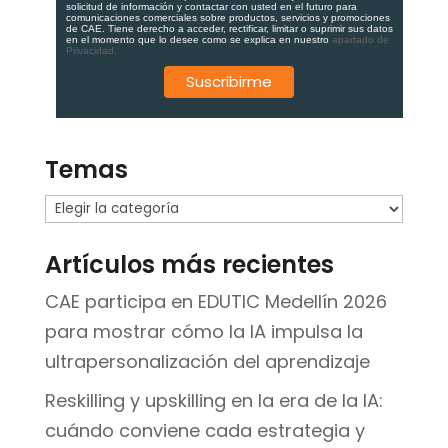
solicitud de información y contactar con usted en el futuro para
comunicaciones comerciales sobre productos, servicios y promociones
de CAE. Tiene derecho a acceder, rectificar, limitar o suprimir sus datos
en el momento que lo desee como se explica en nuestro
apartado de
Privacidad.
Temas
Temas
Artículos más recientes
CAE participa en EDUTIC Medellín 2026
para mostrar cómo la IA impulsa la
ultrapersonalización del aprendizaje
Reskilling y upskilling en la era de la IA:
cuándo conviene cada estrategia y