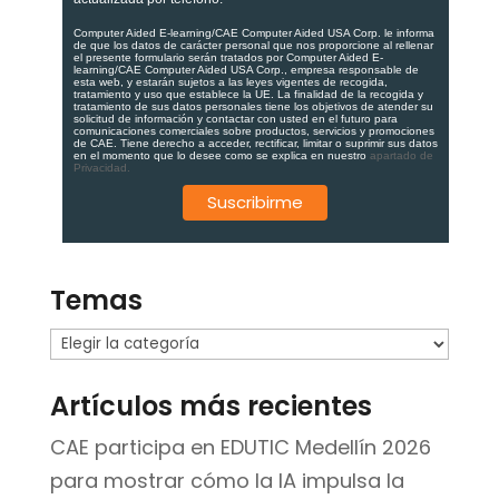
Computer Aided E-learning/CAE Computer Aided USA Corp. le informa
de que los datos de carácter personal que nos proporcione al rellenar
el presente formulario serán tratados por Computer Aided E-
learning/CAE Computer Aided USA Corp., empresa responsable de
esta web, y estarán sujetos a las leyes vigentes de recogida,
tratamiento y uso que establece la UE. La finalidad de la recogida y
tratamiento de sus datos personales tiene los objetivos de atender su
solicitud de información y contactar con usted en el futuro para
comunicaciones comerciales sobre productos, servicios y promociones
de CAE. Tiene derecho a acceder, rectificar, limitar o suprimir sus datos
en el momento que lo desee como se explica en nuestro
apartado de
Privacidad.
Temas
Temas
Artículos más recientes
CAE participa en EDUTIC Medellín 2026
para mostrar cómo la IA impulsa la