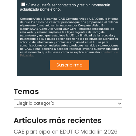
Sí, me gustaría ser contactado y recibir información
actualizada por teléfono.
Computer Aided E-learning/CAE Computer Aided USA Corp. le informa
de que los datos de carácter personal que nos proporcione al rellenar
el presente formulario serán tratados por Computer Aided E-
learning/CAE Computer Aided USA Corp., empresa responsable de
esta web, y estarán sujetos a las leyes vigentes de recogida,
tratamiento y uso que establece la UE. La finalidad de la recogida y
tratamiento de sus datos personales tiene los objetivos de atender su
solicitud de información y contactar con usted en el futuro para
comunicaciones comerciales sobre productos, servicios y promociones
de CAE. Tiene derecho a acceder, rectificar, limitar o suprimir sus datos
en el momento que lo desee como se explica en nuestro
apartado de
Privacidad.
Temas
Temas
Artículos más recientes
CAE participa en EDUTIC Medellín 2026