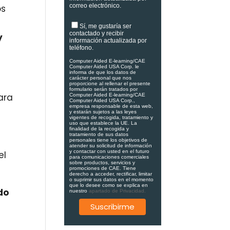
correo electrónico.
os
Sí, me gustaría ser
contactado y recibir
y
información actualizada por
teléfono.
Computer Aided E-learning/CAE
Computer Aided USA Corp. le
informa de que los datos de
carácter personal que nos
proporcione al rellenar el presente
formulario serán tratados por
ara
Computer Aided E-learning/CAE
Computer Aided USA Corp.,
empresa responsable de esta web,
y estarán sujetos a las leyes
vigentes de recogida, tratamiento y
uso que establece la UE. La
finalidad de la recogida y
tratamiento de sus datos
personales tiene los objetivos de
atender su solicitud de información
y contactar con usted en el futuro
el
para comunicaciones comerciales
sobre productos, servicios y
.
promociones de CAE. Tiene
derecho a acceder, rectificar, limitar
o suprimir sus datos en el momento
que lo desee como se explica en
do
nuestro
apartado de Privacidad.