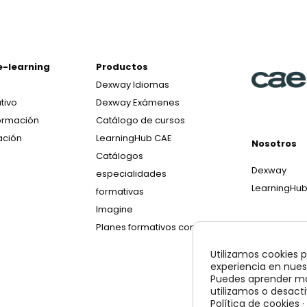
e-learning
Productos
Dexway Idiomas
tivo
Dexway Exámenes
ormación
Catálogo de cursos
ación
LearningHub CAE
Nosotros
Catálogos
Dexway
especialidades
LearningHu
formativas
Imagine
Planes formativos con IA
Utilizamos cookies p
experiencia en nues
Puedes aprender má
utilizamos o desacti
Política de cookies
·