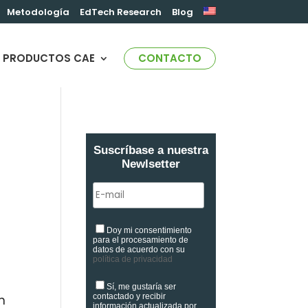
Metodología
EdTech Research
Blog
PRODUCTOS CAE
CONTACTO
Suscríbase a nuestra
Newlsetter
Doy mi consentimiento
para el procesamiento de
datos de acuerdo con su
política de privacidad
Sí, me gustaría ser
contactado y recibir
n
información actualizada por