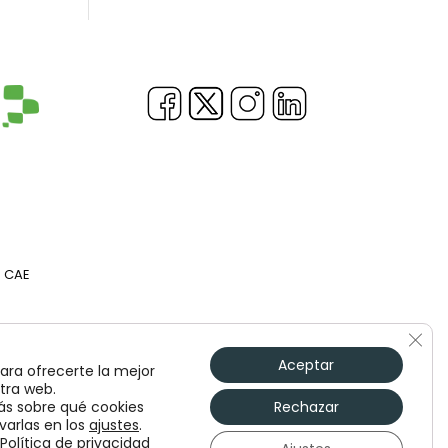
b CAE
Cerr
Aceptar
ara ofrecerte la mejor
tra web.
s sobre qué cookies
Rechazar
varlas en los
ajustes
.
Política de privacidad