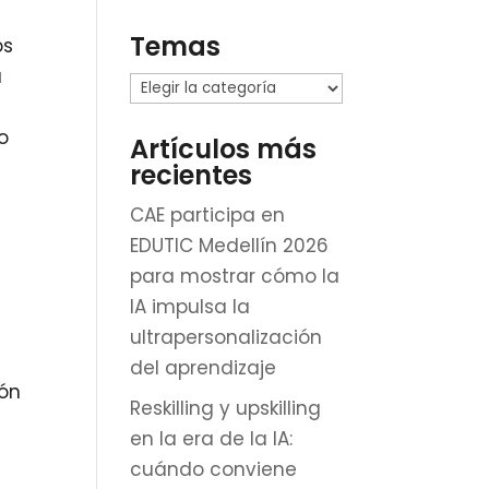
Temas
os
a
Temas
o
Artículos más
recientes
CAE participa en
EDUTIC Medellín 2026
para mostrar cómo la
IA impulsa la
ultrapersonalización
del aprendizaje
ión
Reskilling y upskilling
en la era de la IA:
cuándo conviene