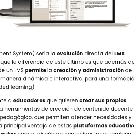
ent System) sería la
evolución
directa del
LMS
que le diferencia de este último es que además d
 de un LMS
permite
la
creación y administración
de
de manera dinámica e interactiva, para una formaci
ded learning).
nte a
educadores
que quieren
crear sus propios
a herramientas de creación de contenido docente
 pedagógico, que permiten atender necesidades y
La principal ventaja de estas
plataformas educativ
 autor
para el diseño de contenidos, pero también