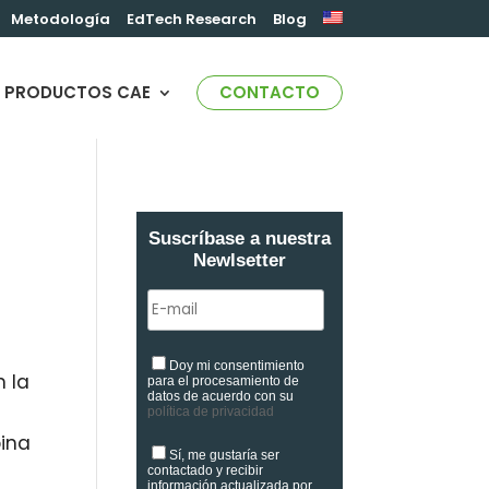
Metodología
EdTech Research
Blog
PRODUCTOS CAE
CONTACTO
Suscríbase a nuestra
Newlsetter
Doy mi consentimiento
n la
para el procesamiento de
datos de acuerdo con su
política de privacidad
bina
Sí, me gustaría ser
contactado y recibir
información actualizada por