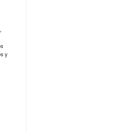
s
,
os
s y