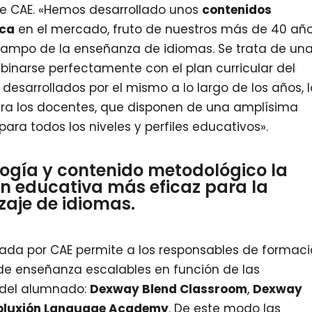
de CAE. «Hemos desarrollado unos
contenidos
ica
en el mercado, fruto de nuestros más de 40 añ
l campo de la enseñanza de idiomas. Se trata de un
inarse perfectamente con el plan curricular del
desarrollados por el mismo a lo largo de los años, l
ra los docentes, que disponen de una amplísima
ra todos los niveles y perfiles educativos».
ogía y contenido metodológico la
ón educativa más eficaz para la
zaje de idiomas.
ada por CAE permite a los responsables de formac
s de enseñanza escalables en función de las
l del alumnado:
Dexway Blend Classroom
,
Dexway
oluxión Language Academy
. De este modo las