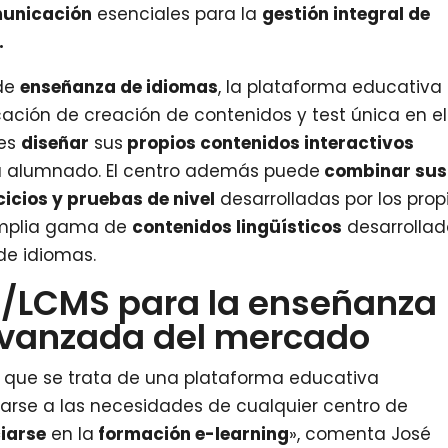
unicación
esenciales para la
gestión integral de
.
de
enseñanza de idiomas
, la plataforma educativa
ación de creación de contenidos y test única en el
tes
diseñar
sus
propios contenidos interactivos
u alumnado. El centro además puede
combinar sus
cicios y pruebas de nivel
desarrolladas por los prop
amplia gama de
contenidos lingüísticos
desarrolla
de idiomas.
S/LCMS para la enseñanza
vanzada del mercado
 que se trata de una plataforma educativa
rse a las necesidades de cualquier centro de
ciarse
en la
formación e-learning
», comenta José