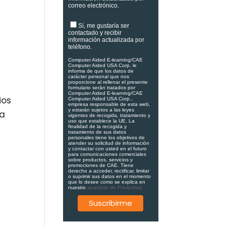
correo electrónico.
Sí, me gustaría ser
contactado y recibir
información actualizada por
teléfono.
Computer Aided E-learning/CAE
Computer Aided USA Corp. le
informa de que los datos de
carácter personal que nos
proporcione al rellenar el presente
formulario serán tratados por
Computer Aided E-learning/CAE
ios
Computer Aided USA Corp.,
empresa responsable de esta web,
y estarán sujetos a las leyes
da
vigentes de recogida, tratamiento y
uso que establece la UE. La
finalidad de la recogida y
tratamiento de sus datos
personales tiene los objetivos de
atender su solicitud de información
y contactar con usted en el futuro
para comunicaciones comerciales
sobre productos, servicios y
promociones de CAE. Tiene
derecho a acceder, rectificar, limitar
o suprimir sus datos en el momento
que lo desee como se explica en
nuestro
apartado de Privacidad.