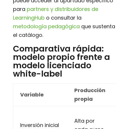
puede acceder al apartado específico
para
partners y distribuidores de
LearningHub
o consultar la
metodología pedagógica
que sustenta
el catálogo.
Comparativa rápida:
modelo propio frente a
modelo licenciado
white-label
Producción
Lic
Variable
propia
whi
Tar
Alta por
lice
Inversión inicial