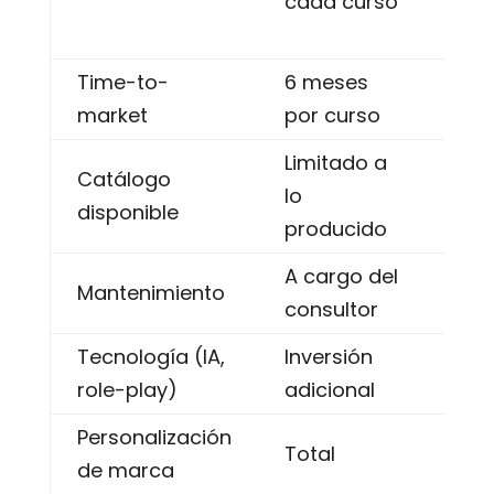
cada curso
esc
seg
Time-to-
6 meses
7 d
market
por curso
cre
Limitado a
Más
Catálogo
lo
cur
disponible
producido
tra
A cargo del
Incl
Mantenimiento
consultor
lice
Tecnología (IA,
Inversión
Incl
role-play)
adicional
Personalización
Tot
Total
de marca
whi