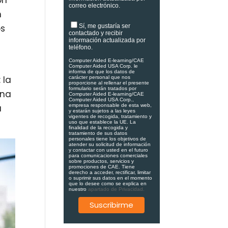
ón
correo electrónico.
n
os
Sí, me gustaría ser
contactado y recibir
información actualizada por
teléfono.
Computer Aided E-learning/CAE
Computer Aided USA Corp. le
informa de que los datos de
 la
carácter personal que nos
proporcione al rellenar el presente
formulario serán tratados por
una
Computer Aided E-learning/CAE
Computer Aided USA Corp.,
á
empresa responsable de esta web,
y estarán sujetos a las leyes
vigentes de recogida, tratamiento y
uso que establece la UE. La
finalidad de la recogida y
tratamiento de sus datos
personales tiene los objetivos de
atender su solicitud de información
y contactar con usted en el futuro
para comunicaciones comerciales
sobre productos, servicios y
promociones de CAE. Tiene
derecho a acceder, rectificar, limitar
o suprimir sus datos en el momento
que lo desee como se explica en
nuestro
apartado de Privacidad.