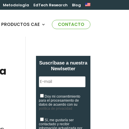
Metodología
EdTech Research
Blog
PRODUCTOS CAE
CONTACTO
Suscríbase a nuestra
la
Newlsetter
Doy mi consentimiento
para el procesamiento de
datos de acuerdo con su
política de privacidad
Sí, me gustaría ser
contactado y recibir
información actualizada por