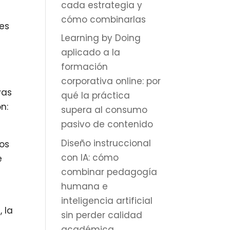
cada estrategia y
cómo combinarlas
 es
Learning by Doing
aplicado a la
formación
corporativa online: por
vas
qué la práctica
n:
supera al consumo
pasivo de contenido
Diseño instruccional
dos
con IA: cómo
e
combinar pedagogía
humana e
inteligencia artificial
s
, la
sin perder calidad
académica