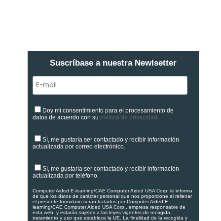
Suscríbase a nuestra Newlsetter
Doy mi consentimiento para el procesamiento de
datos de acuerdo con su
política de privacidad
Sí, me gustaría ser contactado y recibir información
actualizada por correo electrónico.
Sí, me gustaría ser contactado y recibir información
actualizada por teléfono.
Computer Aided E-learning/CAE Computer Aided USA Corp. le informa
de que los datos de carácter personal que nos proporcione al rellenar
el presente formulario serán tratados por Computer Aided E-
learning/CAE Computer Aided USA Corp., empresa responsable de
esta web, y estarán sujetos a las leyes vigentes de recogida,
tratamiento y uso que establece la UE. La finalidad de la recogida y