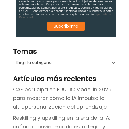
tratamiento de sus datos personales tiene los objetivos de atender su
solicitud de información y contactar con usted en el futuro para
comunicaciones comerciales sobre productos, servicios y promociones
de CAE. Tiene derecho a acceder, rectificar, limitar o suprimir sus datos
en el momento que lo desee como se explica en nuestro
apartado de
Privacidad.
Temas
Temas
Artículos más recientes
CAE participa en EDUTIC Medellín 2026
para mostrar cómo la IA impulsa la
ultrapersonalización del aprendizaje
Reskilling y upskilling en la era de la IA:
cuándo conviene cada estrategia y