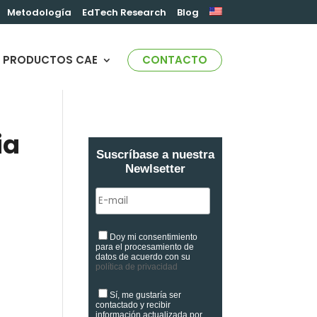
Metodología
EdTech Research
Blog
PRODUCTOS CAE
CONTACTO
ia
Suscríbase a nuestra
Newlsetter
Doy mi consentimiento
para el procesamiento de
datos de acuerdo con su
política de privacidad
Sí, me gustaría ser
contactado y recibir
información actualizada por