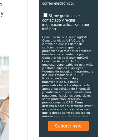
a
correo electrónico.
 y
Sí, me gustaría ser
contactado y recibir
información actualizada por
teléfono.
Computer Aided E-learning/CAE
Computer Aided USA Corp. le
informa de que los datos de
carácter personal que nos
proporcione al rellenar el presente
formulario serán tratados por
Computer Aided E-learning/CAE
Computer Aided USA Corp.,
empresa responsable de esta web,
y estarán sujetos a las leyes
vigentes de recogida, tratamiento y
uso que establece la UE. La
finalidad de la recogida y
tratamiento de sus datos
personales tiene los objetivos de
atender su solicitud de información
y contactar con usted en el futuro
para comunicaciones comerciales
sobre productos, servicios y
promociones de CAE. Tiene
derecho a acceder, rectificar, limitar
o suprimir sus datos en el momento
que lo desee como se explica en
nuestro
apartado de Privacidad.