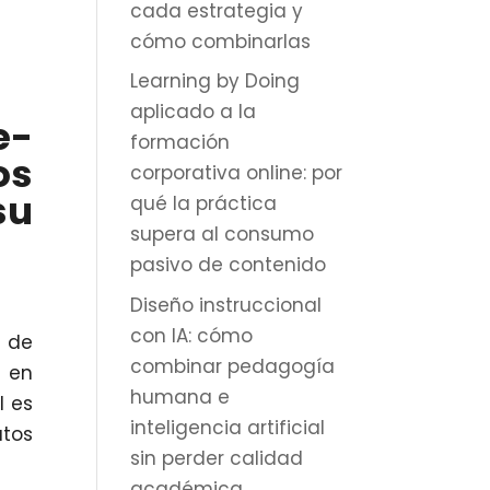
cada estrategia y
cómo combinarlas
Learning by Doing
aplicado a la
e-
formación
os
corporativa online: por
su
qué la práctica
supera al consumo
pasivo de contenido
Diseño instruccional
con IA: cómo
e de
combinar pedagogía
r en
humana e
l es
inteligencia artificial
atos
sin perder calidad
académica