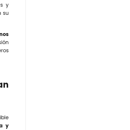
es y
n su
unos
sión
ros
an
ible
ca y