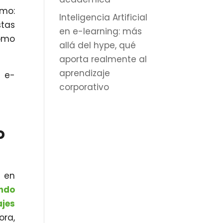
omo:
Inteligencia Artificial
stas
en e-learning: más
como
allá del hype, qué
aporta realmente al
aprendizaje
s e-
corporativo
o
 en
endo
jes
ora,