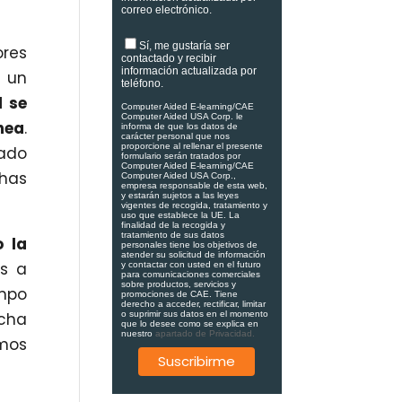
correo electrónico.
Sí, me gustaría ser
ores
contactado y recibir
información actualizada por
 un
teléfono.
l se
Computer Aided E-learning/CAE
Computer Aided USA Corp. le
nea
.
informa de que los datos de
carácter personal que nos
proporcione al rellenar el presente
cado
formulario serán tratados por
Computer Aided E-learning/CAE
has
Computer Aided USA Corp.,
empresa responsable de esta web,
y estarán sujetos a las leyes
vigentes de recogida, tratamiento y
uso que establece la UE. La
finalidad de la recogida y
tratamiento de sus datos
 la
personales tiene los objetivos de
atender su solicitud de información
as a
y contactar con usted en el futuro
para comunicaciones comerciales
sobre productos, servicios y
empo
promociones de CAE. Tiene
derecho a acceder, rectificar, limitar
cha
o suprimir sus datos en el momento
que lo desee como se explica en
nuestro
apartado de Privacidad.
mos