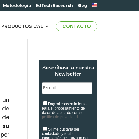
Metodología
EdTech Research
Blog
PRODUCTOS CAE
CONTACTO
Suscríbase a nuestra
Newlsetter
n un
Doy mi consentimiento
s de
para el procesamiento de
datos de acuerdo con su
 de
política de privacidad
 su
Sí, me gustaría ser
mper
contactado y recibir
información actualizada por