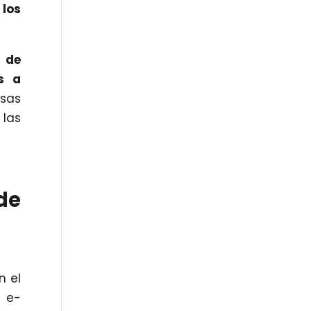
 los
 de
s a
esas
 las
de
n el
l e-