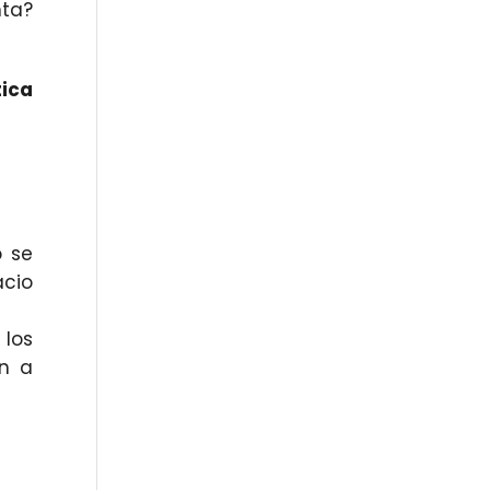
nta?
tica
o se
acio
los
en a