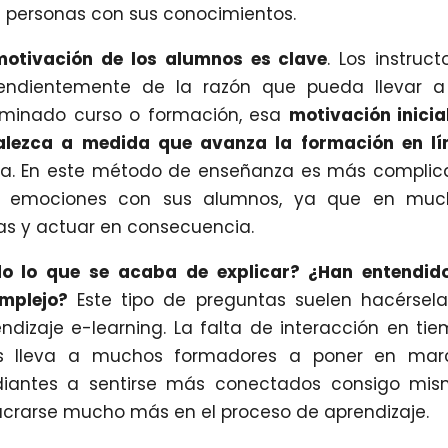
s personas con sus conocimientos.
 motivación de los alumnos es clave
. Los instruct
endientemente de la razón que pueda llevar a
erminado curso o formación, esa
motivación inicia
lezca a medida que avanza la formación en lí
illa. En este método de enseñanza es más compli
r emociones con sus alumnos, ya que en muc
as y actuar en consecuencia.
o lo que se acaba de explicar? ¿Han entendido
omplejo?
Este tipo de preguntas suelen hacérsel
dizaje e-learning. La falta de interacción en ti
tes lleva a muchos formadores a poner en mar
diantes a sentirse más conectados consigo mis
ucrarse mucho más en el proceso de aprendizaje.