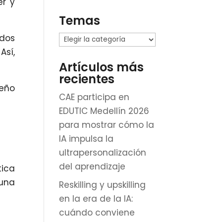
er y
Temas
odos
Temas
Así,
Artículos más
recientes
seño
CAE participa en
EDUTIC Medellín 2026
para mostrar cómo la
IA impulsa la
ultrapersonalización
del aprendizaje
tica
una
Reskilling y upskilling
en la era de la IA:
cuándo conviene