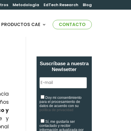
tros
Metodología
EdTech Research
Blog
PRODUCTOS CAE
CONTACTO
Suscríbase a nuestra
Newlsetter
ncia
Doy mi consentimiento
ños
para el procesamiento de
datos de acuerdo con su
co y
política de privacidad
e y
Sí, me gustaría ser
onal
contactado y recibir
información actualizada por