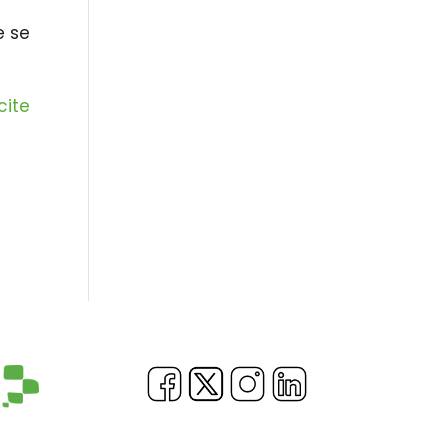
e se
cite