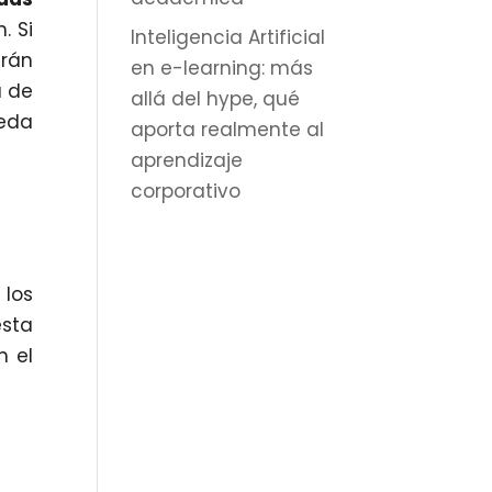
. Si
Inteligencia Artificial
arán
en e-learning: más
a de
allá del hype, qué
eda
aporta realmente al
aprendizaje
corporativo
 los
sta
n el