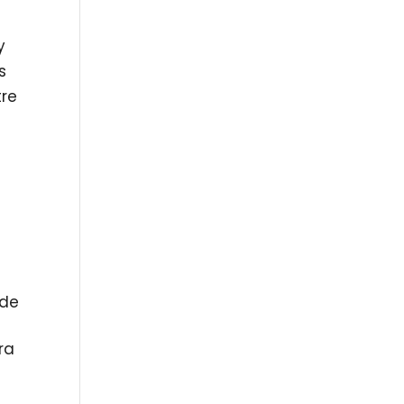
y
s
tre
,
 de
ra