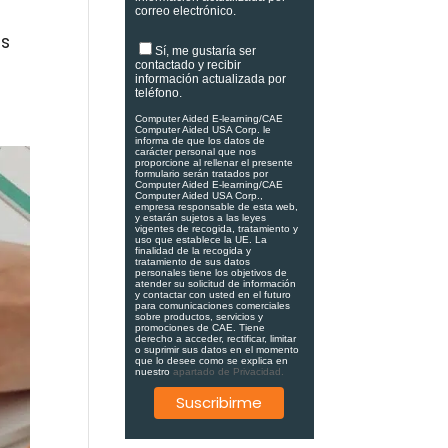
correo electrónico.
es
Sí, me gustaría ser
contactado y recibir
información actualizada por
teléfono.
Computer Aided E-learning/CAE
Computer Aided USA Corp. le
informa de que los datos de
carácter personal que nos
proporcione al rellenar el presente
formulario serán tratados por
Computer Aided E-learning/CAE
Computer Aided USA Corp.,
empresa responsable de esta web,
y estarán sujetos a las leyes
vigentes de recogida, tratamiento y
uso que establece la UE. La
finalidad de la recogida y
tratamiento de sus datos
personales tiene los objetivos de
atender su solicitud de información
y contactar con usted en el futuro
para comunicaciones comerciales
sobre productos, servicios y
promociones de CAE. Tiene
derecho a acceder, rectificar, limitar
o suprimir sus datos en el momento
que lo desee como se explica en
nuestro
apartado de Privacidad.