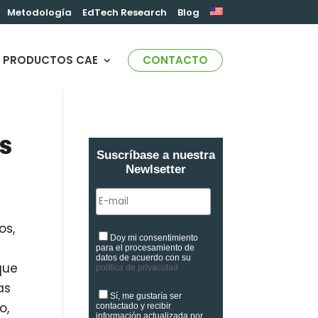
Metodología
EdTech Research
Blog
PRODUCTOS CAE
CONTACTO
s
Suscríbase a nuestra
Newlsetter
os,
Doy mi consentimiento
para el procesamiento de
datos de acuerdo con su
que
política de privacidad
as
Sí, me gustaría ser
o,
contactado y recibir
información actualizada por