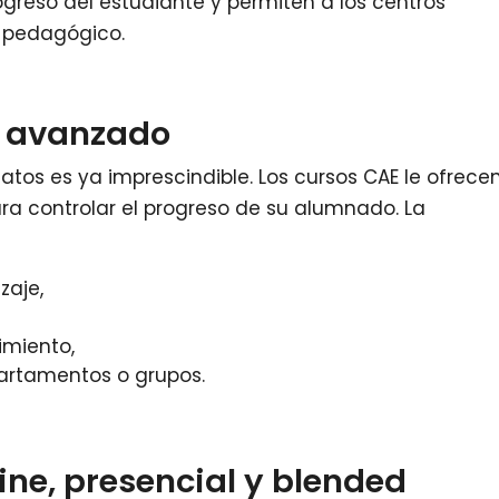
ogreso del estudiante y permiten a los centros
r pedagógico.
s avanzado
tos es ya imprescindible. Los cursos CAE le ofrece
a controlar el progreso de su alumnado. La
zaje,
imiento,
artamentos o grupos.
ine, presencial y blended