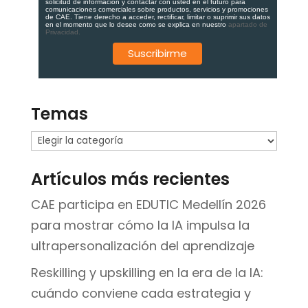
solicitud de información y contactar con usted en el futuro para
comunicaciones comerciales sobre productos, servicios y promociones
de CAE. Tiene derecho a acceder, rectificar, limitar o suprimir sus datos
en el momento que lo desee como se explica en nuestro
apartado de
Privacidad.
Temas
Temas
Artículos más recientes
CAE participa en EDUTIC Medellín 2026
para mostrar cómo la IA impulsa la
ultrapersonalización del aprendizaje
Reskilling y upskilling en la era de la IA:
cuándo conviene cada estrategia y