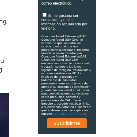
correo electrónico.
Sí, me gustaría ser
ng,
contactado y recibir
información actualizada por
-
teléfono.
Computer Aided E-learning/CAE
Computer Aided USA Corp. le
informa de que los datos de
carácter personal que nos
proporcione al rellenar el presente
formulario serán tratados por
Computer Aided E-learning/CAE
la
Computer Aided USA Corp.,
empresa responsable de esta web,
y estarán sujetos a las leyes
g.
vigentes de recogida, tratamiento y
uso que establece la UE. La
finalidad de la recogida y
tratamiento de sus datos
personales tiene los objetivos de
atender su solicitud de información
y contactar con usted en el futuro
para comunicaciones comerciales
sobre productos, servicios y
promociones de CAE. Tiene
derecho a acceder, rectificar, limitar
o suprimir sus datos en el momento
que lo desee como se explica en
nuestro
apartado de Privacidad.