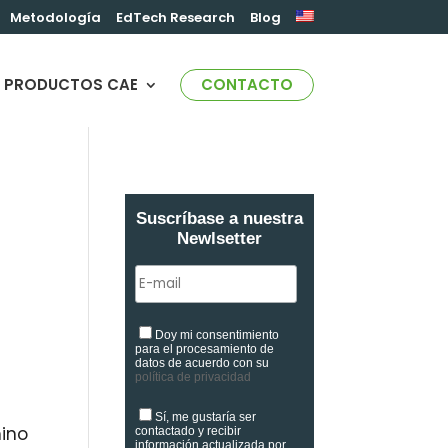
Metodología
EdTech Research
Blog
PRODUCTOS CAE
CONTACTO
Suscríbase a nuestra
Newlsetter
Doy mi consentimiento
para el procesamiento de
datos de acuerdo con su
política de privacidad
Sí, me gustaría ser
mino
contactado y recibir
información actualizada por