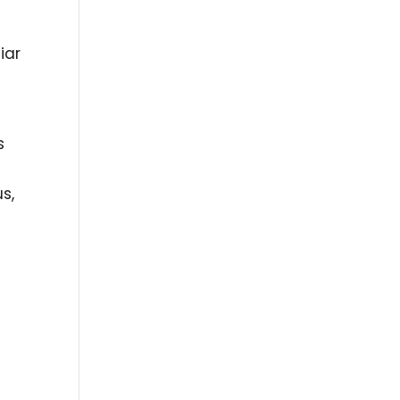
iar
s
s,