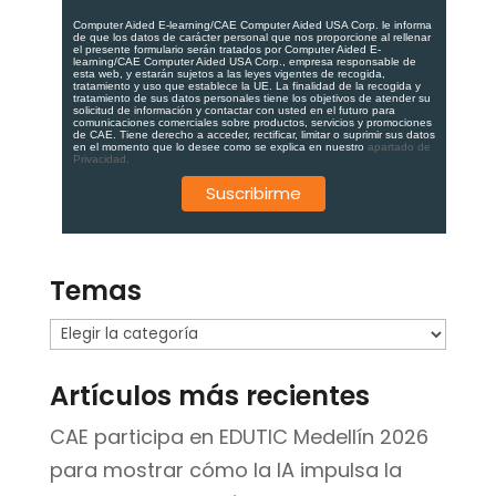
Computer Aided E-learning/CAE Computer Aided USA Corp. le informa
de que los datos de carácter personal que nos proporcione al rellenar
el presente formulario serán tratados por Computer Aided E-
learning/CAE Computer Aided USA Corp., empresa responsable de
esta web, y estarán sujetos a las leyes vigentes de recogida,
tratamiento y uso que establece la UE. La finalidad de la recogida y
tratamiento de sus datos personales tiene los objetivos de atender su
solicitud de información y contactar con usted en el futuro para
comunicaciones comerciales sobre productos, servicios y promociones
de CAE. Tiene derecho a acceder, rectificar, limitar o suprimir sus datos
en el momento que lo desee como se explica en nuestro
apartado de
Privacidad.
Temas
Temas
Artículos más recientes
CAE participa en EDUTIC Medellín 2026
para mostrar cómo la IA impulsa la