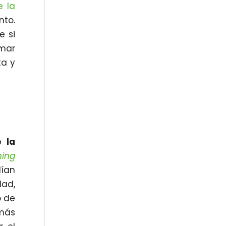
e la
nto.
e si
mar
ta y
 la
ning
dían
dad,
o de
 más