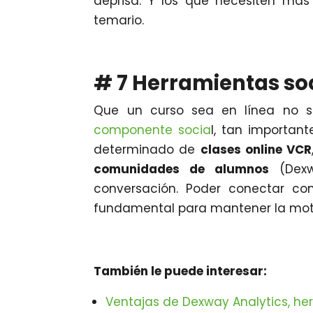
deprisa. Y los que necesiten más
temario.
# 7 Herramientas so
Que un curso sea en línea no si
componente socia
l, tan importan
determinado de
clases online VCR
comunidades de alumnos
(Dexw
conversación. Poder conectar co
fundamental para mantener la mot
También le puede interesar:
Ventajas de Dexway Analytics, he