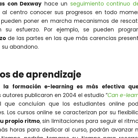
mas con Dexway
hace un
seguimiento continuo d
 al centro conocer sus progresos en todo mome
e pueden poner en marcha mecanismos de rescat
 su esfuerzo. Por ejemplo, se pueden progra
rzo
de las partes en las que más carencias presen
e su abandono.
os de aprendizaje
ue
la formación e-learning es más efectiva que
 autores publicaron en 2004 el estudio “
Can e-lear
l que concluían que los estudiantes online po
s. Los cursos online se caracterizan por su flexibili
su propio ritmo
, sin limitaciones para seguir el ritm
más horas para dedicar al curso, podrán avanzar