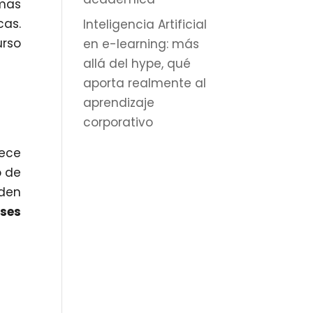
imas
cas.
Inteligencia Artificial
urso
en e-learning: más
allá del hype, qué
aporta realmente al
aprendizaje
corporativo
rece
o de
eden
ases