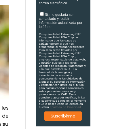
correo electrónico.
Sí, me gustaría ser
contactado y recibir
información actualizada por
teléfono.
Computer Aided E-learning/CAE
Computer Aided USA Corp. le
informa de que los datos de
carácter personal que nos
proporcione al rellenar el presente
formulario serán tratados por
Computer Aided E-learning/CAE
Computer Aided USA Corp.,
empresa responsable de esta web,
y estarán sujetos a las leyes
vigentes de recogida, tratamiento y
uso que establece la UE. La
finalidad de la recogida y
tratamiento de sus datos
personales tiene los objetivos de
atender su solicitud de información
y contactar con usted en el futuro
para comunicaciones comerciales
sobre productos, servicios y
promociones de CAE. Tiene
derecho a acceder, rectificar, limitar
o suprimir sus datos en el momento
que lo desee como se explica en
 les
nuestro
apartado de Privacidad.
r de
n su