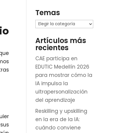
Temas
Temas
io
Artículos más
recientes
 que
CAE participa en
amos
EDUTIC Medellín 2026
tras
para mostrar cómo la
IA impulsa la
ultrapersonalización
del aprendizaje
Reskilling y upskilling
ier
en la era de la IA:
 sus
cuándo conviene