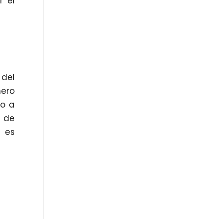
r el
del
mero
so a
 de
n es