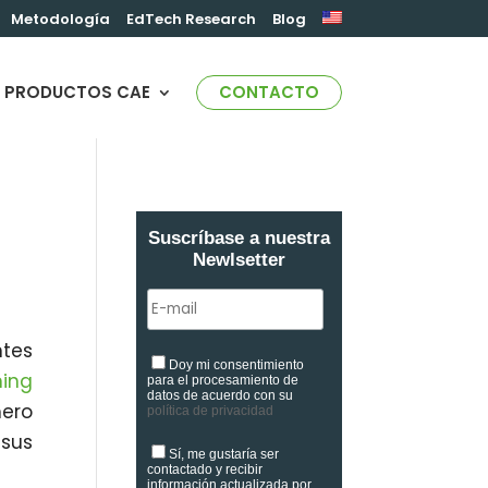
Metodología
EdTech Research
Blog
PRODUCTOS CAE
CONTACTO
Suscríbase a nuestra
Newlsetter
tes
Doy mi consentimiento
ning
para el procesamiento de
datos de acuerdo con su
mero
política de privacidad
 sus
Sí, me gustaría ser
contactado y recibir
información actualizada por