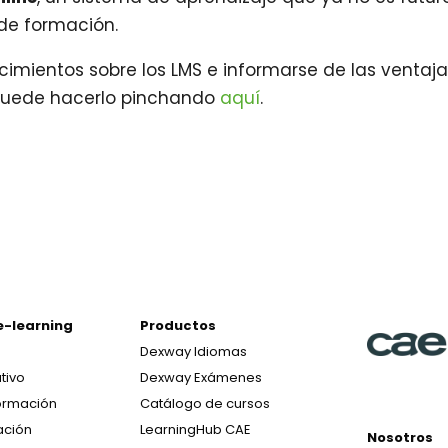
 de formación.
cimientos sobre los LMS e informarse de las ventaj
 puede hacerlo pinchando
aquí
.
e-learning
Productos
Dexway Idiomas
tivo
Dexway Exámenes
ormación
Catálogo de cursos
ación
LearningHub CAE
Nosotros