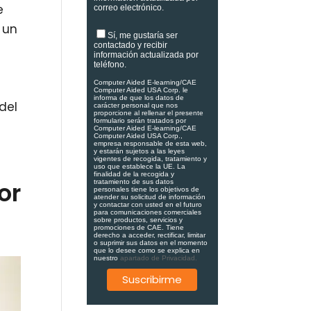
e
correo electrónico.
 un
Sí, me gustaría ser
contactado y recibir
información actualizada por
d
teléfono.
Computer Aided E-learning/CAE
Computer Aided USA Corp. le
informa de que los datos de
del
carácter personal que nos
proporcione al rellenar el presente
formulario serán tratados por
Computer Aided E-learning/CAE
Computer Aided USA Corp.,
empresa responsable de esta web,
y estarán sujetos a las leyes
vigentes de recogida, tratamiento y
uso que establece la UE. La
finalidad de la recogida y
or
tratamiento de sus datos
personales tiene los objetivos de
atender su solicitud de información
y contactar con usted en el futuro
para comunicaciones comerciales
sobre productos, servicios y
promociones de CAE. Tiene
derecho a acceder, rectificar, limitar
o suprimir sus datos en el momento
que lo desee como se explica en
nuestro
apartado de Privacidad.