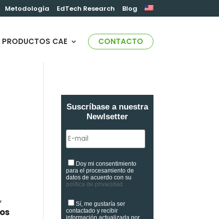
Metodología
EdTech Research
Blog
PRODUCTOS CAE
CONTACTO
Suscríbase a nuestra
Newlsetter
Doy mi consentimiento
para el procesamiento de
datos de acuerdo con su
política de privacidad
,
Sí, me gustaría ser
os
contactado y recibir
información actualizada por