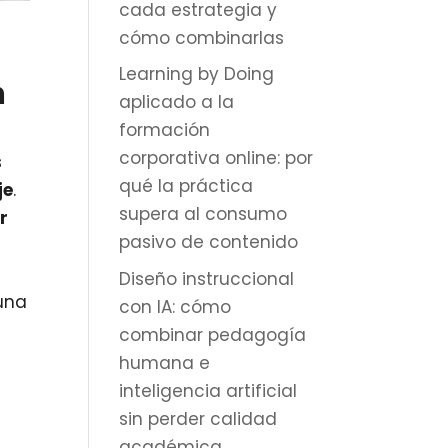
cada estrategia y
cómo combinarlas
Learning by Doing
n
aplicado a la
formación
corporativa online: por
s
qué la práctica
je
.
supera al consumo
r
pasivo de contenido
Diseño instruccional
una
con IA: cómo
combinar pedagogía
humana e
inteligencia artificial
sin perder calidad
académica