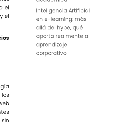
o el
Inteligencia Artificial
y el
en e-learning: más
allá del hype, qué
aporta realmente al
cios
aprendizaje
corporativo
ogía
 los
 web
tes
 sin