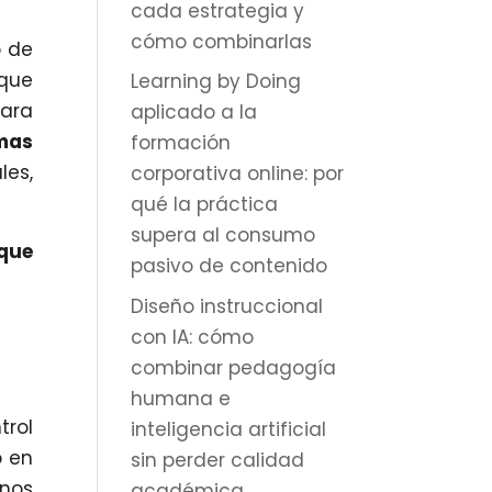
cada estrategia y
cómo combinarlas
o de
 que
Learning by Doing
ara
aplicado a la
mas
formación
les,
corporativa online: por
qué la práctica
supera al consumo
 que
pasivo de contenido
Diseño instruccional
con IA: cómo
combinar pedagogía
humana e
trol
inteligencia artificial
o en
sin perder calidad
mnos
académica