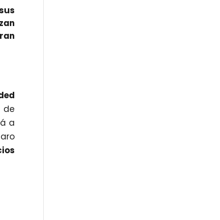
sus
izan
tran
ded
s de
rá a
laro
cios