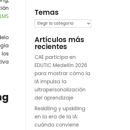
ing,
ión
Temas
 LMS
Temas
elo
Artículos más
recientes
ogía
 los
CAE participa en
tiva
EDUTIC Medellín 2026
para mostrar cómo la
IA impulsa la
ultrapersonalización
ng
del aprendizaje
Reskilling y upskilling
en la era de la IA:
cuándo conviene