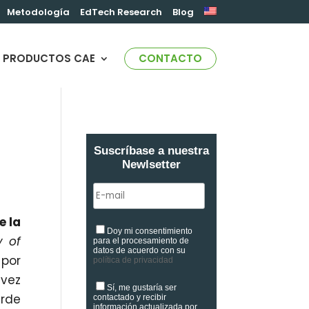
Metodología
EdTech Research
Blog
PRODUCTOS CAE
CONTACTO
Suscríbase a nuestra
Newlsetter
e la
Doy mi consentimiento
y of
para el procesamiento de
datos de acuerdo con su
 por
política de privacidad
 vez
Sí, me gustaría ser
erde
contactado y recibir
información actualizada por