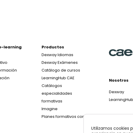
e-learning
Productos
Dexway Idiomas
tivo
Dexway Exámenes
ormación
Catálogo de cursos
ación
LearningHub CAE
Nosotros
Catálogos
Dexway
especialidades
LearningHu
formativas
Imagine
Planes formativos con IA
Utilizamos cookies p