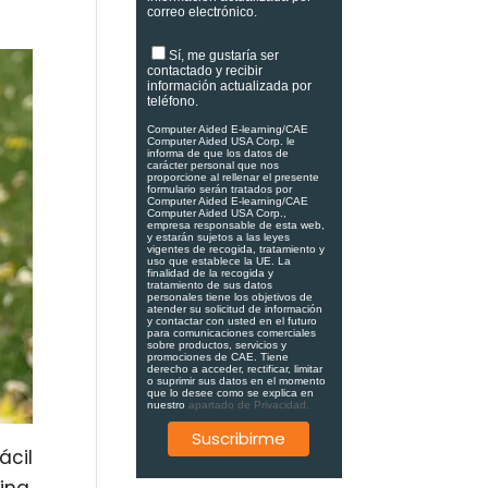
correo electrónico.
Sí, me gustaría ser
contactado y recibir
información actualizada por
teléfono.
Computer Aided E-learning/CAE
Computer Aided USA Corp. le
informa de que los datos de
carácter personal que nos
proporcione al rellenar el presente
formulario serán tratados por
Computer Aided E-learning/CAE
Computer Aided USA Corp.,
empresa responsable de esta web,
y estarán sujetos a las leyes
vigentes de recogida, tratamiento y
uso que establece la UE. La
finalidad de la recogida y
tratamiento de sus datos
personales tiene los objetivos de
atender su solicitud de información
y contactar con usted en el futuro
para comunicaciones comerciales
sobre productos, servicios y
promociones de CAE. Tiene
derecho a acceder, rectificar, limitar
o suprimir sus datos en el momento
que lo desee como se explica en
nuestro
apartado de Privacidad.
ácil