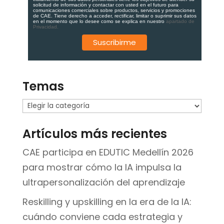
solicitud de información y contactar con usted en el futuro para
comunicaciones comerciales sobre productos, servicios y promociones
de CAE. Tiene derecho a acceder, rectificar, limitar o suprimir sus datos
en el momento que lo desee como se explica en nuestro
apartado de
Privacidad.
Temas
Temas
Artículos más recientes
CAE participa en EDUTIC Medellín 2026
para mostrar cómo la IA impulsa la
ultrapersonalización del aprendizaje
Reskilling y upskilling en la era de la IA:
cuándo conviene cada estrategia y