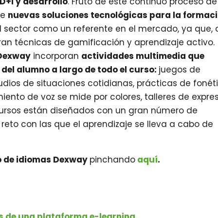
+D+i y desarrollo
. Fruto de este continuo proceso de
de
nuevas soluciones tecnológicas para la formac
l sector como un referente en el mercado, ya que, 
ran técnicas de gamificación y aprendizaje activo.
 Dexway
incorporan
actividades multimedia que
del alumno a largo de todo el curso:
juegos de
audios de situaciones cotidianas, prácticas de fonét
ento de voz se mide por colores, talleres de expre
s cursos están diseñados con un gran número de
eto con las que el aprendizaje se lleva a cabo de
o de idiomas Dexway
pinchando
aquí
.
es de una plataforma e-learning