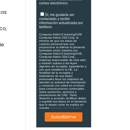
correo electrónico.
cos
Sí, me gustaría ser
contactado y recibir
información actualizada por
co,
teléfono.
Computer Aided E-learning/CAE
Computer Aided USA Corp. le
informa de que los datos de
ie
carácter personal que nos
proporcione al rellenar el presente
formulario serán tratados por
Computer Aided E-learning/CAE
Computer Aided USA Corp.,
empresa responsable de esta web,
y estarán sujetos a las leyes
vigentes de recogida, tratamiento y
uso que establece la UE. La
finalidad de la recogida y
tratamiento de sus datos
personales tiene los objetivos de
atender su solicitud de información
y contactar con usted en el futuro
para comunicaciones comerciales
sobre productos, servicios y
promociones de CAE. Tiene
derecho a acceder, rectificar, limitar
o suprimir sus datos en el momento
que lo desee como se explica en
nuestro
apartado de Privacidad.