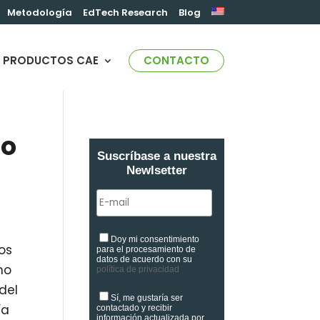
Metodología
EdTech Research
Blog
PRODUCTOS CAE
CONTACTO
do
Suscríbase a nuestra
Newlsetter
Doy mi consentimiento
os
para el procesamiento de
datos de acuerdo con su
ho
política de privacidad
del
Sí, me gustaría ser
ía
contactado y recibir
información actualizada por