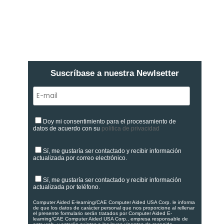
Suscríbase a nuestra Newlsetter
Doy mi consentimiento para el procesamiento de
datos de acuerdo con su
política de privacidad
Sí, me gustaría ser contactado y recibir información
actualizada por correo electrónico.
Sí, me gustaría ser contactado y recibir información
actualizada por teléfono.
Computer Aided E-learning/CAE Computer Aided USA Corp. le informa
de que los datos de carácter personal que nos proporcione al rellenar
el presente formulario serán tratados por Computer Aided E-
learning/CAE Computer Aided USA Corp., empresa responsable de