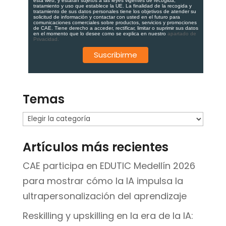
esta web, y estarán sujetos a las leyes vigentes de recogida,
tratamiento y uso que establece la UE. La finalidad de la recogida y
tratamiento de sus datos personales tiene los objetivos de atender su
solicitud de información y contactar con usted en el futuro para
comunicaciones comerciales sobre productos, servicios y promociones
de CAE. Tiene derecho a acceder, rectificar, limitar o suprimir sus datos
en el momento que lo desee como se explica en nuestro
apartado de
Privacidad.
Temas
Temas
Artículos más recientes
CAE participa en EDUTIC Medellín 2026
para mostrar cómo la IA impulsa la
ultrapersonalización del aprendizaje
Reskilling y upskilling en la era de la IA: