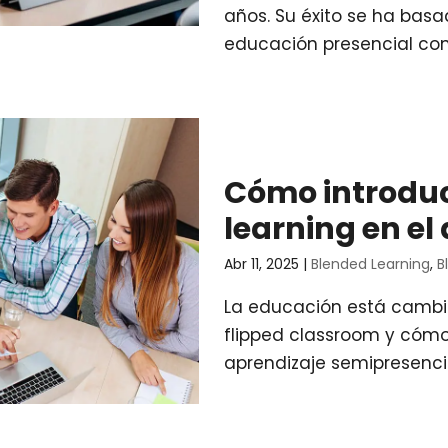
años. Su éxito se ha basad
educación presencial con l
Cómo introduc
learning en el
Abr 11, 2025
|
Blended Learning
,
B
La educación está cambi
flipped classroom y cómo
aprendizaje semipresencia