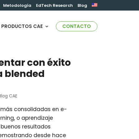
Metodología
EdTech Research
Blog
PRODUCTOS CAE
CONTACTO
ntar con éxito
a blended
Blog CAE
 más consolidadas en e-
rning, o aprendizaje
 buenos resultados
emostrando desde hace