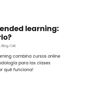
lended learning:
rlo?
,
Blog CAE
arning combina cursos online
dología para las clases
or qué funciona!