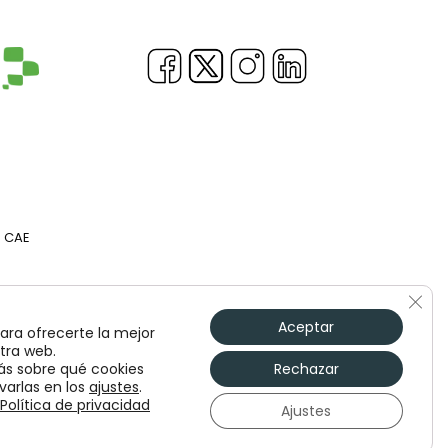
b CAE
Cerr
Aceptar
ara ofrecerte la mejor
tra web.
s sobre qué cookies
Rechazar
varlas en los
ajustes
.
Política de privacidad
Ajustes