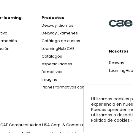
e-learning
Productos
Dexway Idiomas
tivo
Dexway Exámenes
ormación
Catálogo de cursos
ación
LearningHub CAE
Nosotros
Catálogos
Dexway
especialidades
LearningHu
formativas
Imagine
Planes formativos con IA
Utilizamos cookies p
experiencia en nues
Puedes aprender má
utilizamos o desacti
Política de cookies
·
y CAE Computer Aided USA Corp. & Computer Aided Elearning, SA